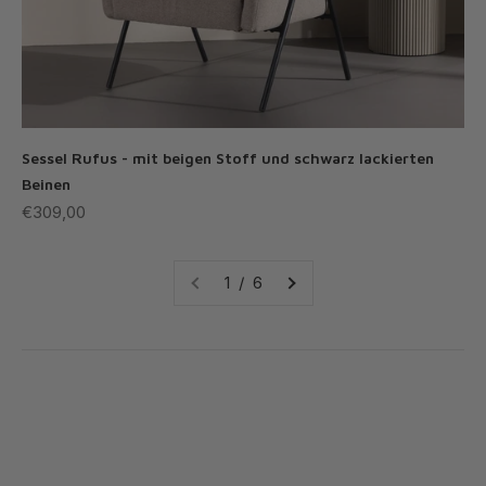
Sessel Rufus - mit beigen Stoff und schwarz lackierten
Beinen
Angebot
€309,00
1 / 6