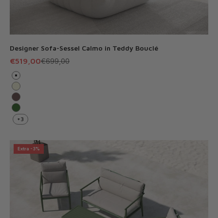
Designer Sofa-Sessel Calmo in Teddy Bouclé
Angebot
Regulärer Preis
€519,00
€699,00
Weiß
Beige
Braun
Grün
+3
Extra -3%