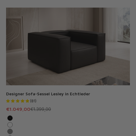
Designer Sofa-Sessel Lesley in Echtleder
(81)
Angebot
Regulärer Preis
€1.049,00
€1.399,00
Schwarz
Weiß
Grau