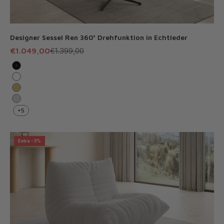
Designer Sessel Ren 360° Drehfunktion in Echtleder
Angebot
Regulärer Preis
€1.049,00
€1.399,00
Schwarz
Weiß
Sand
Hellgrau
+5
Extra -3%