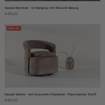
Sessel Kärnten - in Hellgrau mit Bouclé-Bezug
Angebot
€419,00
Extra -3%
Sessel Velina - mit braunem Polyester- Manchester Stoff
Angebot
€419,00