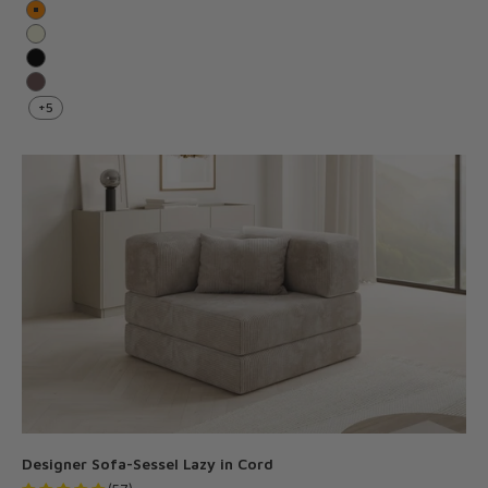
Orange
Beige
Schwarz
Braun
+5
Designer Sofa-Sessel Lazy in Cord