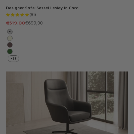
Designer Sofa-Sessel Lesley in Cord
(81)
Angebot
Regulärer Preis
€519,00
€699,00
Hellgrau
Beige
Braun
Grün
+13