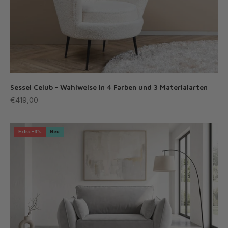
Sessel Celub - Wahlweise in 4 Farben und 3 Materialarten
Angebot
€419,00
Extra -3%
Neu