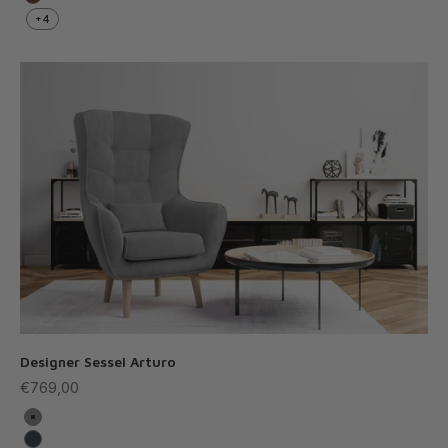
Dunkelbraun
+4
Designer Sessel Arturo
Angebot
€769,00
Grau