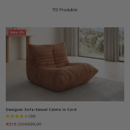
113 Produkte
Extra -3%
Designer Sofa-Sessel Calmo in Cord
(39)
Angebot
Regulärer Preis
€519,00
€699,00