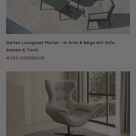
Garten Loungeset Marlen – in Grün & Beige mit Sofa,
Sesseln & Tisch
Angebot
Regulärer Preis
€489,00
€689,00