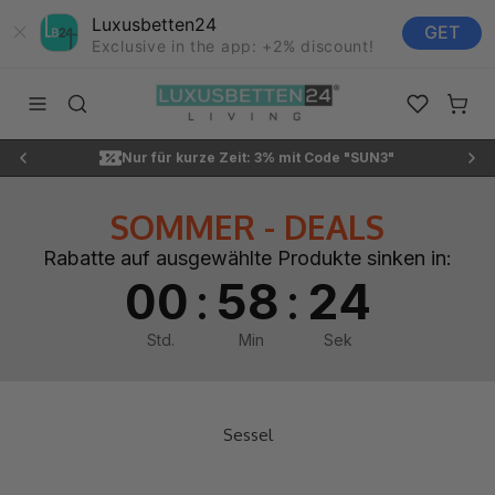
Luxusbetten24
GET
Exclusive in the app: +2% discount!
Zum Inhalt springen
Luxusbetten24
Navigationsmenü öffnen
Suche öffnen
Favoriten ö
Waren
N3"
Kostenlose Lieferung
SOMMER - DEALS
Rabatte auf ausgewählte Produkte sinken in:
:
:
00
58
21
Std.
Min
Sek