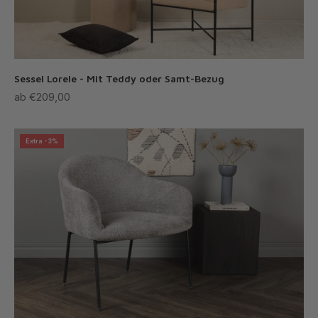
Sessel Lorele - Mit Teddy oder Samt-Bezug
Angebot
ab €209,00
Extra -3%