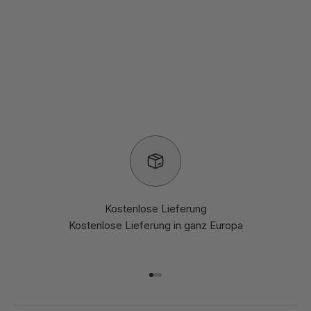
Kostenlose Lieferung
Kostenlose Lieferung in ganz Europa
Gehe zu Element 1
Gehe zu Element 2
Gehe zu Element 3