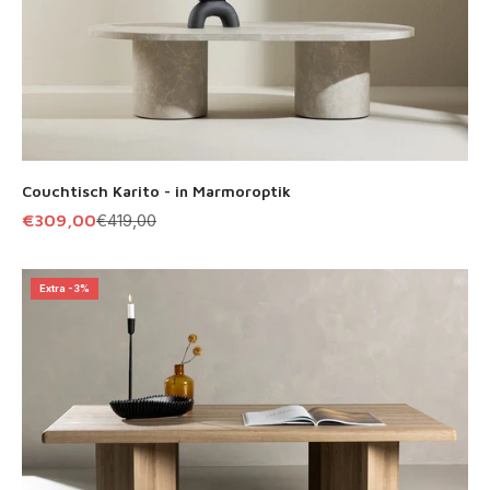
Couchtisch Karito - in Marmoroptik
Angebot
Regulärer Preis
€309,00
€419,00
Extra -3%