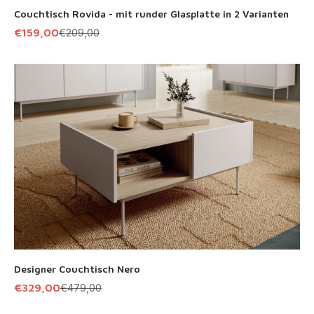
Couchtisch Rovida - mit runder Glasplatte in 2 Varianten
Angebot
Regulärer Preis
€159,00
€209,00
Designer Couchtisch Nero
Angebot
Regulärer Preis
€329,00
€479,00