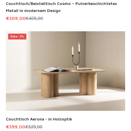
Couchtisch/Beistelltisch Cosmo – Pulverbeschichtetes
Metall in modernem Design
Angebot
Regulärer Preis
€309,00
€409,00
Extra -3%
Couchtisch Aerona - in Holzoptik
Angebot
Regulärer Preis
€399,00
€529,00