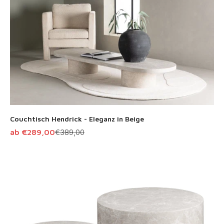
Couchtisch Hendrick - Eleganz in Beige
Angebot
Regulärer Preis
ab €289,00
€389,00