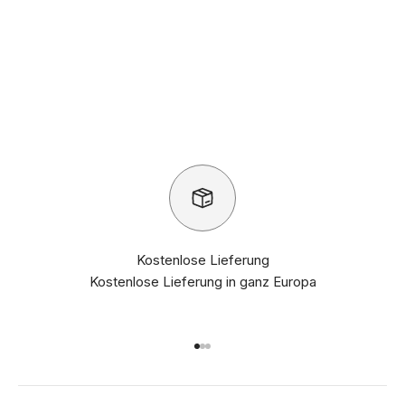
Kostenlose Lieferung
Kostenlose Lieferung in ganz Europa
Gehe zu Element 1
Gehe zu Element 2
Gehe zu Element 3