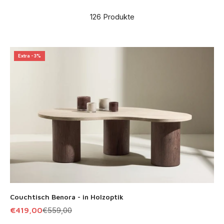
126 Produkte
Extra -3%
Couchtisch Benora - in Holzoptik
Angebot
Regulärer Preis
€419,00
€559,00