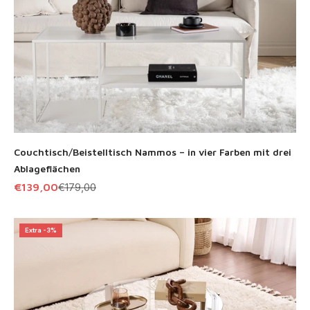
Couchtisch/Beistelltisch Nammos – in vier Farben mit drei
Ablageflächen
Angebot
Regulärer Preis
€139,00
€179,00
Extra -3%