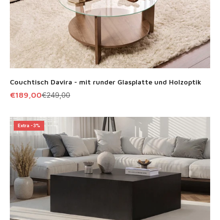
Couchtisch Davira - mit runder Glasplatte und Holzoptik
Angebot
Regulärer Preis
€189,00
€249,00
Extra -3%