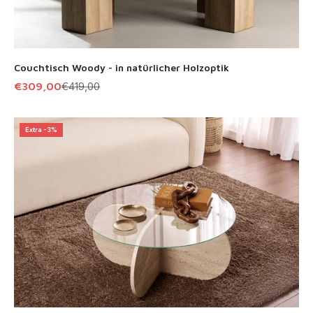
Couchtisch Woody - in natürlicher Holzoptik
Angebot
Regulärer Preis
€309,00
€419,00
Extra -3%