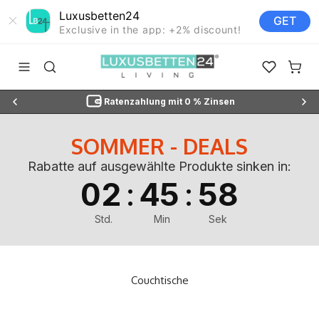
Luxusbetten24
GET
Exclusive in the app: +2% discount!
Zum Inhalt springen
Luxusbetten24
Navigationsmenü öffnen
Suche öffnen
Favoriten ö
Waren
Ratenzahlung mit 0 % Zinsen
SOMMER - DEALS
Rabatte auf ausgewählte Produkte sinken in:
:
:
02
45
56
Std.
Min
Sek