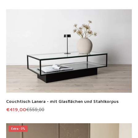
Couchtisch Lanera - mit Glasflächen und Stahlkorpus
Angebot
Regulärer Preis
€419,00
€559,00
Extra -3%