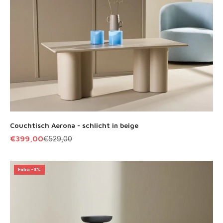
Couchtisch Aerona - schlicht in beige
Angebot
Regulärer Preis
€399,00
€529,00
Extra -3%