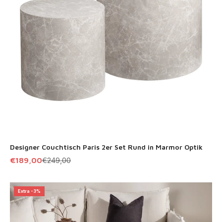
Designer Couchtisch Paris 2er Set Rund in Marmor Optik
Angebot
Regulärer Preis
€189,00
€249,00
Extra -3%