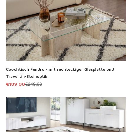
Couchtisch Fendro - mit rechteckiger Glasplatte und
Travertin-Steinoptik
Angebot
Regulärer Preis
€189,00
€249,00