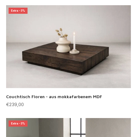
Extra -3%
Couchtisch Floren - aus mokkafarbenem MDF
Angebot
€239,00
Extra -3%