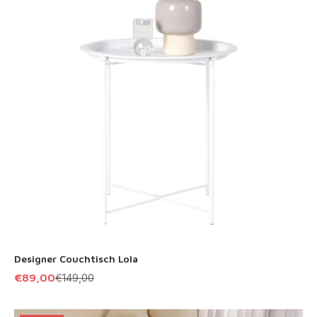
Designer Couchtisch Lola
Angebot
Regulärer Preis
€89,00
€149,00