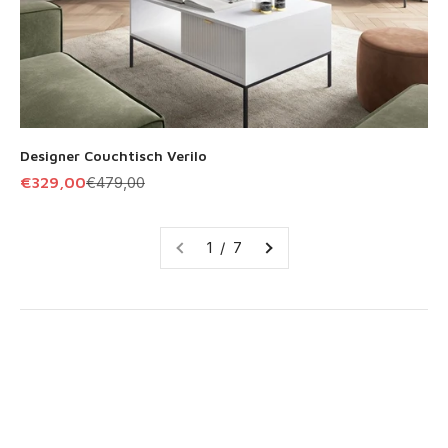
Designer Couchtisch Verilo
Angebot
Regulärer Preis
€329,00
€479,00
1 / 7