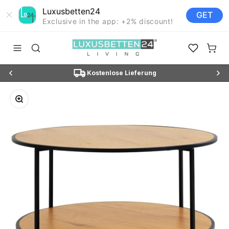
Luxusbetten24
GET
Exclusive in the app: +2% discount!
Zum Inhalt springen
Luxusbetten24
Navigationsmenü öffnen
Suche öffnen
Favoriten ö
Waren
N3"
Kostenlose Lieferung
Bild vergrößern