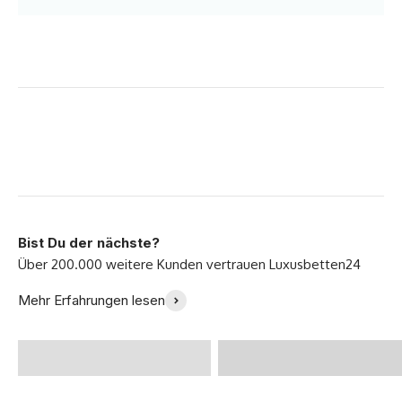
Bist Du der nächste?
Endlich ein perfektes
Ich bin so glücklich mit
Mehr Erfahrungen lesen
Bett gefunden! -
meinem neuen Sofa -
@Zoeklp
Julia B.