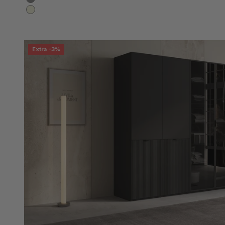
Grau
Beige
Extra -3%