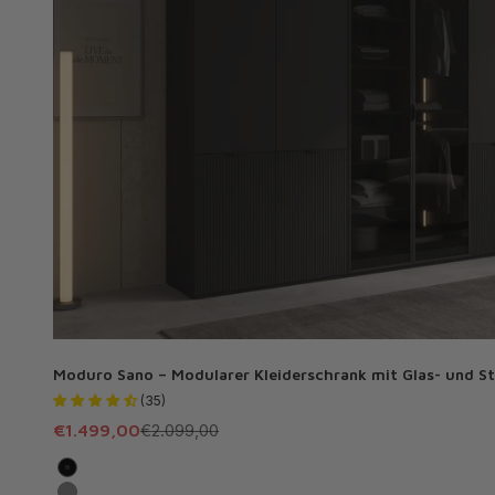
Moduro Sano – Modularer Kleiderschrank mit Glas- und S
(35)
Angebot
Regulärer Preis
€1.499,00
€2.099,00
Schwarz