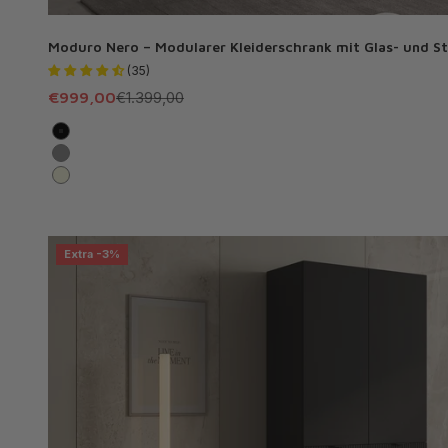
Moduro Nero – Modularer Kleiderschrank mit Glas- und S
(35)
Angebot
Regulärer Preis
€999,00
€1.399,00
Schwarz
Grau
Beige
Extra -3%