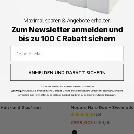
Maximal sparen & Angebote erhalten
Zum Newsletter anmelden und
bis zu 100 € Rabatt sichern
ANMELDEN UND RABATT SICHERN
*nur für Neukunden. Mit anderen Aktionen kombinierbar.
Wichtig:
Im Anschluss erhältst du eine E-Mail (im Zweifel check deinen Spam-Ordner) mit einem Link, um deine
Anmeldung zum Newsletter zu bestätigen. Damit akzeptierst du die Datenschutzbestimmungen.
Holz- und Glasfront
Moduro Naro Duo – Zweimoduli
(35)
Angebot
Regulärer Preis
€939,00
€1.259,00