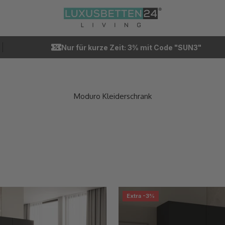
Luxusbetten24
Nur für kurze Zeit: 3% mit Code "SUN3"
Extra -3%