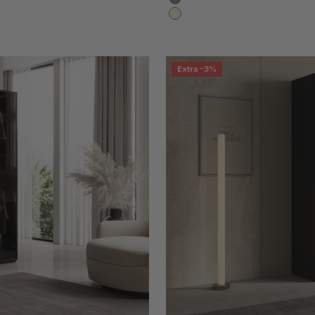
Grau
Beige
Extra -3%