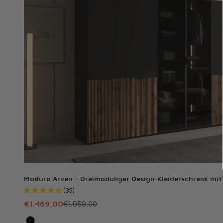
Moduro Arven – Dreimoduliger Design-Kleiderschrank mit 
(35)
Angebot
Regulärer Preis
€1.469,00
€1.959,00