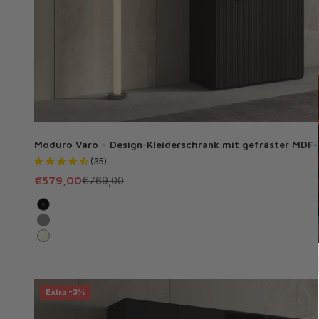
Moduro Varo – Design-Kleiderschrank mit gefräster MDF-
(35)
Angebot
Regulärer Preis
€579,00
€769,00
Schwarz
Grau
Beige
Extra -3%