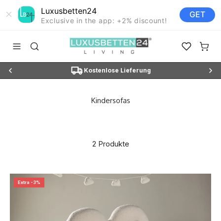
Luxusbetten24
GET
Exclusive in the app: +2% discount!
Zum Inhalt springen
Luxusbetten24
Navigationsmenü öffnen
Suche öffnen
Favoriten ö
Waren
N3"
Kostenlose Lieferung
2 Produkte
Extra -3%