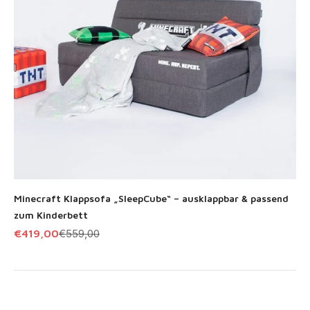
Minecraft Klappsofa „SleepCube“ – ausklappbar & passend
zum Kinderbett
Angebot
Regulärer Preis
€419,00
€559,00