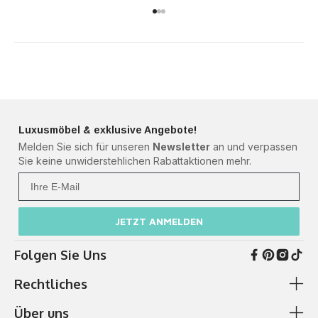
Gehe zu Element 1
Gehe zu Element 2
Gehe zu Element 3
Luxusmöbel & exklusive Angebote!
Melden Sie sich für unseren
Newsletter
an und verpassen
Sie keine unwiderstehlichen Rabattaktionen mehr.
Ihre Mail
JETZT ANMELDEN
Folgen Sie Uns
Rechtliches
Über uns
AGB & Kundeninformationen