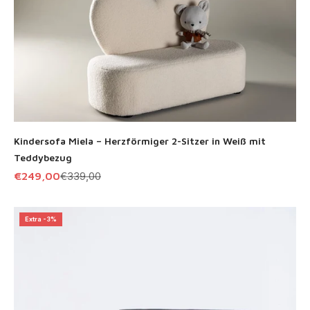
Kindersofa Miela – Herzförmiger 2-Sitzer in Weiß mit
Teddybezug
Angebot
Regulärer Preis
€249,00
€339,00
Extra -3%