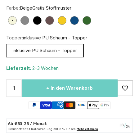
Farbe:
Beige
Gratis Stoffmuster
Beige
Grau
Schwarz
Braun
Senf
Blau
Grün
Topper:
inklusive PU Schaum - Topper
inklusive PU Schaum - Topper
Lieferzeit:
2-3 Wochen
+ In den Warenkorb
Ab
€53,25
/ Monat
Luxusbetten24 Ratenzahlung mit 0 % Zinsen.
Mehr erfahren