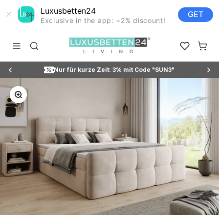
Luxusbetten24
GET
Exclusive in the app: +2% discount!
Zum Inhalt springen
Luxusbetten24
Navigationsmenü öffnen
Suche öffnen
Favoriten ö
Waren
Nur für kurze Zeit: 3% mit Code "SUN3"
Bild vergrößern