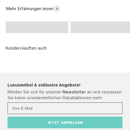
Endlich ein perfektes
Ich bin so glücklich mit
Mehr Erfahrungen lesen
Bett gefunden! -
meinem neuen Sofa -
@Zoeklp
Julia B.
Luxusmöbel & exklusive Angebote!
Melden Sie sich für unseren
Newsletter
an und verpassen
Sie keine unwiderstehlichen Rabattaktionen mehr.
Ihre Mail
JETZT ANMELDEN