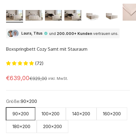
Laura, Titus
und
200.000+ Kunden
vertrauen uns.
Boxspringbett Cozy Samt mit Stauraum
(72)
Angebot
€639,00
Regulärer Preis
€929,00
inkl. MwSt.
Größe:
90x200
90x200
100x200
140x200
160x200
180x200
200x200