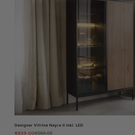
Designer Vitrine Nayra II inkl. LED
Angebot
Regulärer Preis
€659,00
€969,00