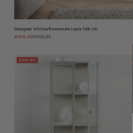
Designer Vitrine/Kommode Layla 108 cm
Angebot
Regulärer Preis
€419,00
€559,00
Extra -3%