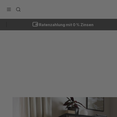
Zum Inhalt springen
Navigationsmenü öffnen
Suche öffnen
Ratenzahlung mit 0 % Zinsen