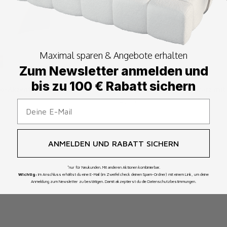
Maximal sparen & Angebote erhalten
Zum Newsletter anmelden und
bis zu 100 € Rabatt sichern
ro-Akzent
Vitrine Leonie - in Schwarz mi
Angebot
€419,00
ANMELDEN UND RABATT SICHERN
*nur für Neukunden. Mit anderen Aktionen kombinierbar.
Wichtig:
Im Anschluss erhältst du eine E-Mail (im Zweifel check deinen Spam-Ordner) mit einem Link, um deine
Anmeldung zum Newsletter zu bestätigen. Damit akzeptierst du die Datenschutzbestimmungen.