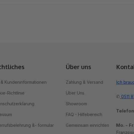
chtliches
Über uns
Konta
Ich brau
& Kundeninformationen
Zahlung & Versand
ie-Richtlinie
Über Uns
✆
0511 
nschutzerklärung
Showroom
Telefon
ressum
FAQ - Hilfebereich
Mo. - Fr
rrufsbelehrung &- formular
Gemeinsam einrichten
Französi