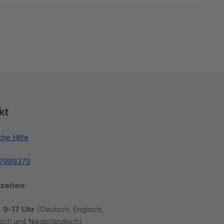
kt
che Hilfe
87989379
zeiten:
. 9-17 Uhr
(Deutsch, Englisch,
sch und Niederländisch)