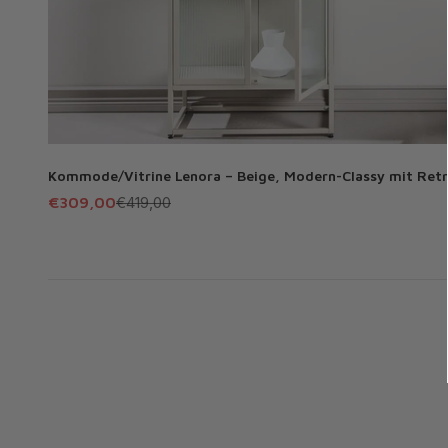
Kommode/Vitrine Lenora – Beige, Modern-Classy mit Ret
Angebot
Regulärer Preis
€309,00
€419,00