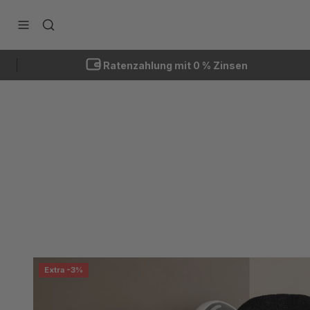
Zum Inhalt springen
Navigationsmenü öffnen
Suche öffnen
Ratenzahlung mit 0 % Zinsen
Extra -3%