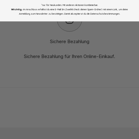
*nur für Neukunden. Mit anderen Aktionen kombinierbar.
Wichtig:
Im Anschluss erhältst du eine E-Mail (im Zweifel check deinen Spam-Ordner) mit einem Link, um deine
Anmeldung zum Newsletter zu bestätigen. Damit akzeptierst du die Datenschutzbestimmungen.
Sichere Bezahlung
Sichere Bezahlung für Ihren Online-Einkauf.