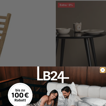
Extra -3%
Kinderstuhl Pola – 2er-Set in 