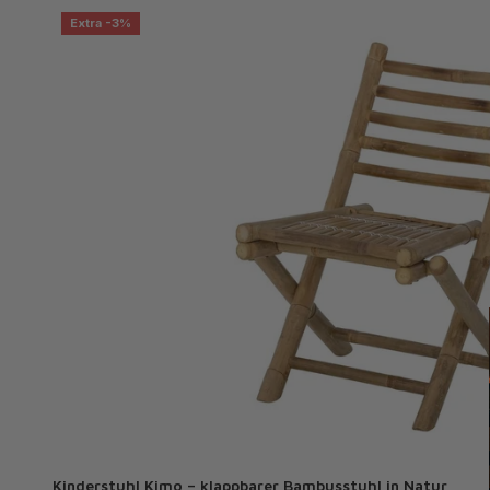
Extra -3%
Kinderstuhl Kimo – klappbarer Bambusstuhl in Natur