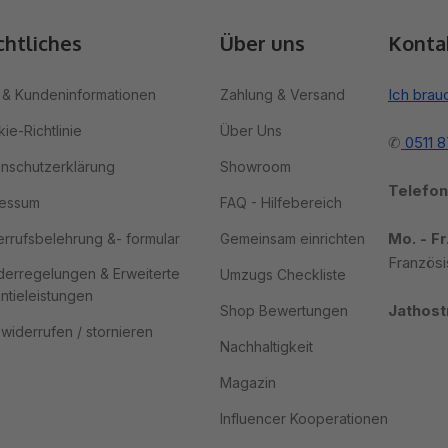
chtliches
Über uns
Konta
Ich brau
& Kundeninformationen
Zahlung & Versand
ie-Richtlinie
Über Uns
✆
0511 
nschutzerklärung
Showroom
Telefon
ressum
FAQ - Hilfebereich
Mo. - Fr
rrufsbelehrung &- formular
Gemeinsam einrichten
Französi
erregelungen & Erweiterte
Umzugs Checkliste
ntieleistungen
Jathost
Shop Bewertungen
 widerrufen / stornieren
Nachhaltigkeit
Magazin
Influencer Kooperationen