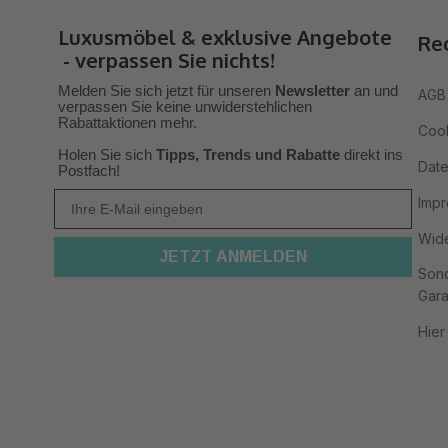
Luxusmöbel & exklusive Angebote
Re
- verpassen Sie nichts!
Melden Sie sich jetzt für unseren
Newsletter
an und
AGB 
verpas
sen Sie keine unwiderstehlichen
Rabattaktionen mehr.
Cook
Holen Sie sich
Tipps, Trends
und Rabatte
direkt ins
Date
Postfach!
Ihre E-Mail
Imp
Wide
JETZT ANMELDEN
Sond
Gara
Hier