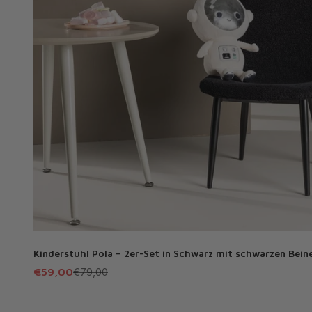
Kinderstuhl Pola – 2er-Set in Schwarz mit schwarzen Bein
Angebot
Regulärer Preis
€59,00
€79,00