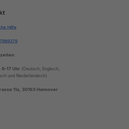
kt
che Hilfe
87989379
zeiten:
. 9-17 Uhr
(Deutsch, Englisch,
sch und Niederländisch)
rasse 11a, 30163 Hannover