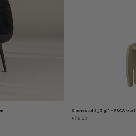
en
Kinderstuhl „Gigi“ – FSC®-zert
Angebot
€119,00