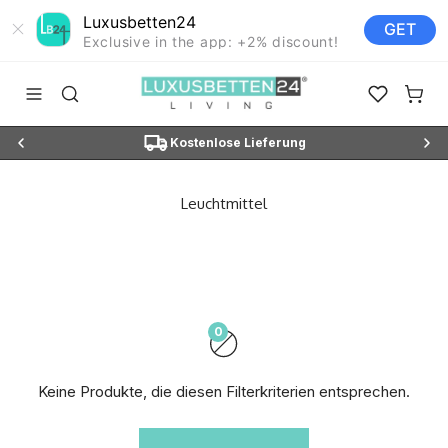
Luxusbetten24
GET
Exclusive in the app: +2% discount!
Zum Inhalt springen
Luxusbetten24
Navigationsmenü öffnen
Suche öffnen
Favoriten ö
Waren
N3"
Kostenlose Lieferung
0
Keine Produkte, die diesen Filterkriterien entsprechen.