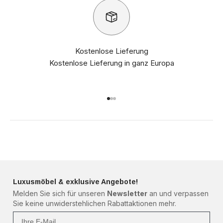
Kostenlose Lieferung
Kostenlose Lieferung in ganz Europa
Gehe zu Element 1
Gehe zu Element 2
Gehe zu Element 3
Luxusmöbel & exklusive Angebote!
Melden Sie sich für unseren
Newsletter
an und verpassen
Sie keine unwiderstehlichen Rabattaktionen mehr.
Ihre Mail