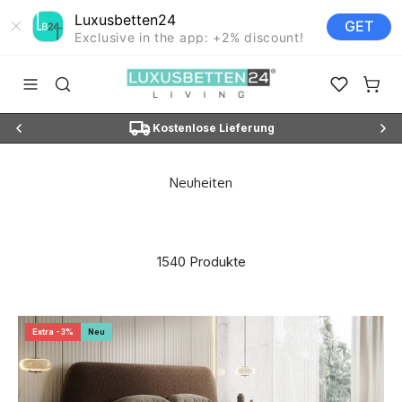
Luxusbetten24
GET
Exclusive in the app: +2% discount!
Zum Inhalt springen
Luxusbetten24
Navigationsmenü öffnen
Suche öffnen
Favoriten ö
Waren
Ratenzahlung mit 0 % Zinsen
1540 Produkte
Extra -3%
Neu