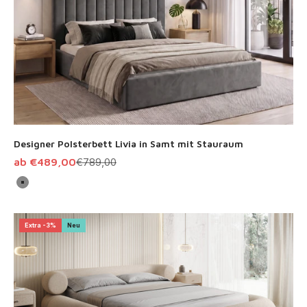
Designer Polsterbett Livia in Samt mit Stauraum
Angebot
Regulärer Preis
ab €489,00
€789,00
Grau
Extra -3%
Neu