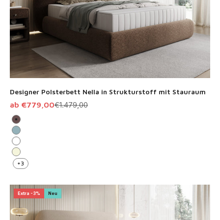
Designer Polsterbett Nella in Strukturstoff mit Stauraum
Angebot
Regulärer Preis
ab €779,00
€1.479,00
Braun
Vintage Blau
Weiß
Beige
+3
Extra -3%
Neu