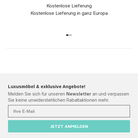
Kostenlose Lieferung
Kostenlose Lieferung in ganz Europa
Gehe zu Element 1
Gehe zu Element 2
Gehe zu Element 3
Luxusmöbel & exklusive Angebote!
Melden Sie sich für unseren
Newsletter
an und verpassen
Sie keine unwiderstehlichen Rabattaktionen mehr.
Ihre Mail
JETZT ANMELDEN