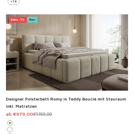
+14
Extra -3%
Neu
Designer Polsterbett Romy in Teddy Bouclé mit Stauraum
inkl. Matratzen
Angebot
Regulärer Preis
ab €979,00
€1.159,00
Beige
Weiß