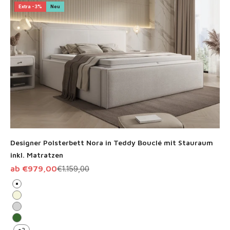
Extra -3%
Neu
Designer Polsterbett Nora in Teddy Bouclé mit Stauraum
inkl. Matratzen
Angebot
Regulärer Preis
ab €979,00
€1.159,00
Weiß
Beige
Hellgrau
Grün
+2