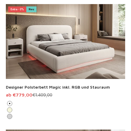
Extra -3%
Neu
Designer Polsterbett Magic inkl. RGB und Stauraum
Angebot
Regulärer Preis
ab €779,00
€1.409,00
Weiß
Beige
Hellgrau