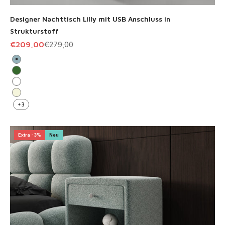
Designer Nachttisch Lilly mit USB Anschluss in
Strukturstoff
Angebot
Regulärer Preis
€209,00
€279,00
Vintage Blau
Grün
Weiß
Beige
+3
Extra -3%
Neu