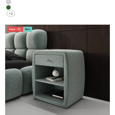
Hellgrau
Grün
+2
Extra -3%
Neu