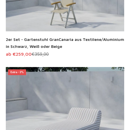
2er Set - Gartenstuhl GranCanaria aus Textilene/Aluminium
in Schwarz, Weiß oder Beige
Angebot
Regulärer Preis
ab €259,00
€359,00
Extra -3%