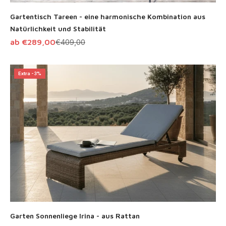
Gartentisch Tareen - eine harmonische Kombination aus
Natürlichkeit und Stabilität
Angebot
Regulärer Preis
ab €289,00
€409,00
Extra -3%
Garten Sonnenliege Irina - aus Rattan