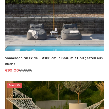
Sonnenschirm Frida – Ø300 cm in Grau mit Holzgestell aus
Buche
Angebot
Regulärer Preis
€99,00
€139,00
Extra -3%