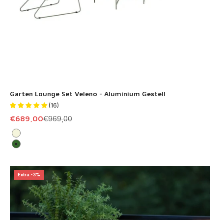
Garten Lounge Set Veleno - Aluminium Gestell
(16)
Angebot
Regulärer Preis
€689,00
€969,00
Beige
Grün
Extra -3%