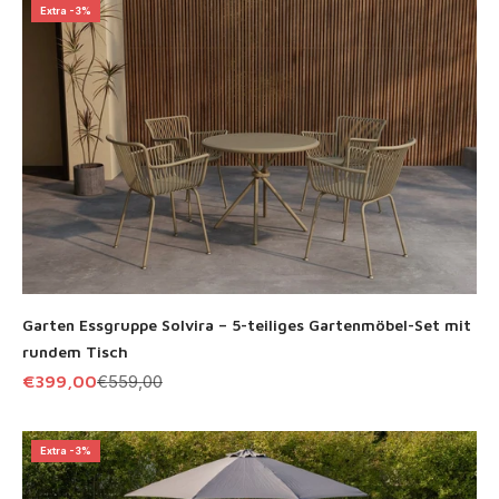
Extra -3%
Garten Essgruppe Solvira – 5-teiliges Gartenmöbel-Set mit
rundem Tisch
Angebot
Regulärer Preis
€399,00
€559,00
Extra -3%