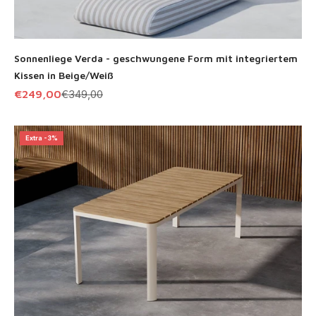
Sonnenliege Verda - geschwungene Form mit integriertem
Kissen in Beige/Weiß
Angebot
Regulärer Preis
€249,00
€349,00
Extra -3%