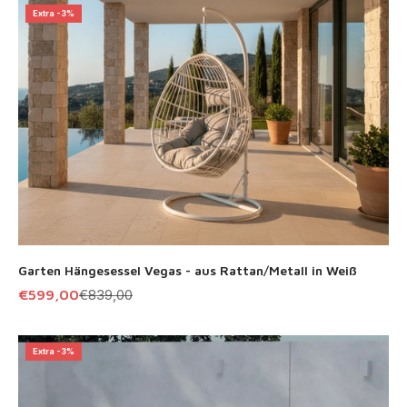
Extra -3%
Garten Hängesessel Vegas - aus Rattan/Metall in Weiß
Angebot
Regulärer Preis
€599,00
€839,00
Extra -3%