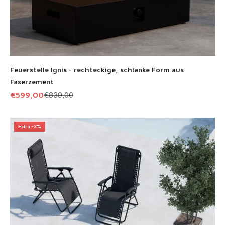
Feuerstelle Ignis - rechteckige, schlanke Form aus
Faserzement
Angebot
Regulärer Preis
€599,00
€839,00
Extra -3%