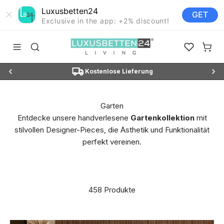
Luxusbetten24
GET
Exclusive in the app: +2% discount!
Zum Inhalt springen
Luxusbetten24
Navigationsmenü öffnen
Suche öffnen
Favoriten ö
Waren
Ratenzahlung mit 0 % Zinsen
Garten
Entdecke unsere handverlesene
Gartenkollektion
mit
stilvollen Designer-Pieces, die Ästhetik und Funktionalität
perfekt vereinen.
458 Produkte