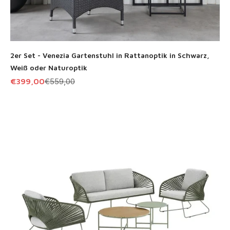
2er Set - Venezia Gartenstuhl in Rattanoptik in Schwarz,
Weiß oder Naturoptik
Angebot
Regulärer Preis
€399,00
€559,00