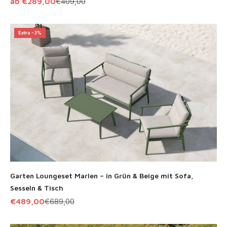
Angebot
Regulärer Preis
ab €289,00
€409,00
Extra -3%
Garten Loungeset Marlen – in Grün & Beige mit Sofa,
Sesseln & Tisch
Angebot
Regulärer Preis
€489,00
€689,00