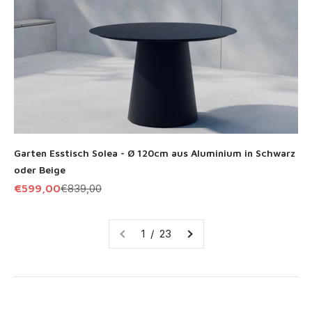
Garten Esstisch Solea - Ø 120cm aus Aluminium in Schwarz
oder Beige
Angebot
Regulärer Preis
€599,00
€839,00
1 / 23