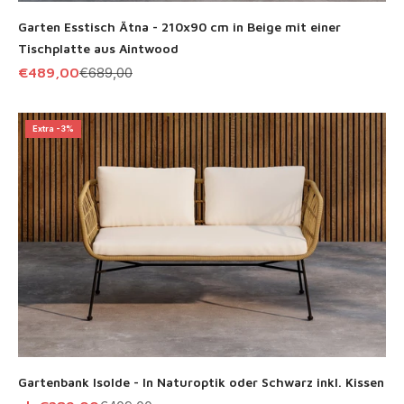
Garten Esstisch Ätna - 210x90 cm in Beige mit einer
Tischplatte aus Aintwood
Angebot
Regulärer Preis
€489,00
€689,00
Extra -3%
Gartenbank Isolde - In Naturoptik oder Schwarz inkl. Kissen