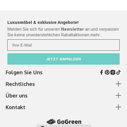
Luxusmöbel & exklusive Angebote!
Melden Sie sich für unseren
Newsletter
an und verpassen
Sie keine unwiderstehlichen Rabattaktionen mehr.
Ihre Mail
JETZT ANMELDEN
Folgen Sie Uns
Rechtliches
Über uns
AGB & Kundeninformationen
Cookie-Richtlinie
Kontakt
Zahlung & Versand
Ich brauche Hilfe
Datenschutzerklärung
Über Uns
✆
0511 87989379