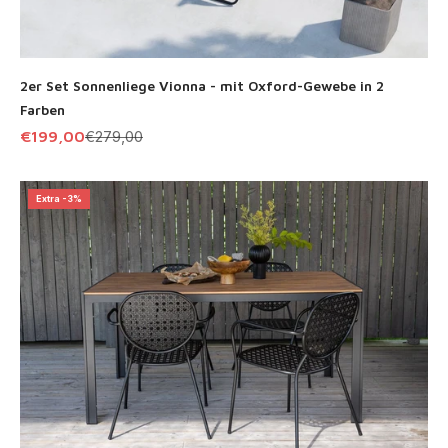
2er Set Sonnenliege Vionna - mit Oxford-Gewebe in 2
Farben
Angebot
Regulärer Preis
€199,00
€279,00
Extra -3%