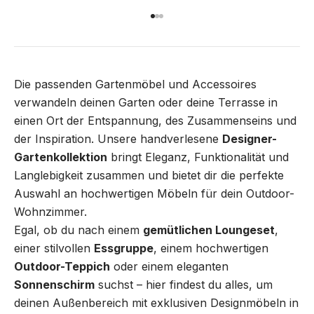
Gehe zu Element 1
Gehe zu Element 2
Gehe zu Element 3
Die passenden Gartenmöbel und Accessoires
verwandeln deinen Garten oder deine Terrasse in
einen Ort der Entspannung, des Zusammenseins und
der Inspiration. Unsere handverlesene
Designer-
Gartenkollektion
bringt Eleganz, Funktionalität und
Langlebigkeit zusammen und bietet dir die perfekte
Auswahl an hochwertigen Möbeln für dein Outdoor-
Wohnzimmer.
Egal, ob du nach einem
gemütlichen Loungeset
,
einer stilvollen
Essgruppe
, einem hochwertigen
Outdoor-Teppich
oder einem eleganten
Sonnenschirm
suchst – hier findest du alles, um
deinen Außenbereich mit exklusiven Designmöbeln in