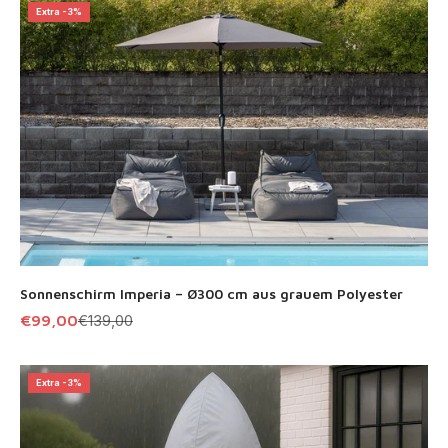
Extra -3%
Sonnenschirm Imperia – Ø300 cm aus grauem Polyester
Angebot
Regulärer Preis
€99,00
€139,00
Extra -3%