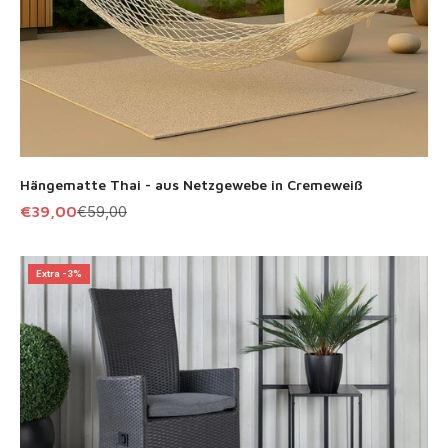
Hängematte Thai - aus Netzgewebe in Cremeweiß
Angebot
Regulärer Preis
€39,00
€59,00
Extra -3%