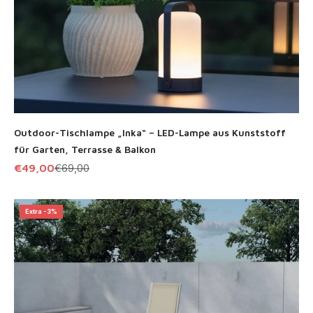
Outdoor-Tischlampe „Inka“ – LED-Lampe aus Kunststoff
für Garten, Terrasse & Balkon
Angebot
Regulärer Preis
€49,00
€69,00
Extra -3%