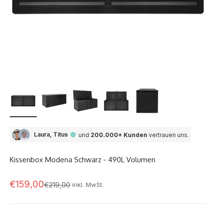
Laura, Titus
und
200.000+ Kunden
vertrauen uns.
Kissenbox Modena Schwarz - 490L Volumen
Angebot
€159,00
Regulärer Preis
€219,00
inkl. MwSt.