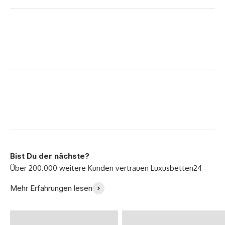
Bist Du der nächste?
"Wir lieben unser
Mehr Erfahrungen lesen
neues Sofa!" -Familie
"Von A-Z Top!" -
Meyer
Miriam S.