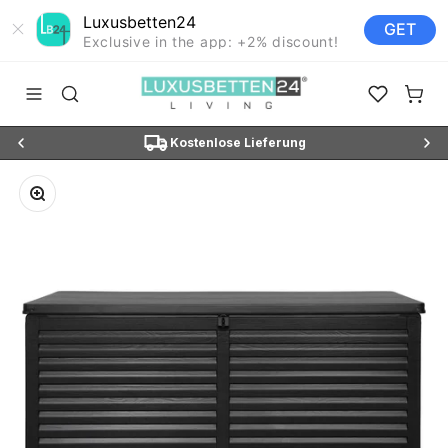
Luxusbetten24
GET
Exclusive in the app: +2% discount!
Zum Inhalt springen
Luxusbetten24
Navigationsmenü öffnen
Suche öffnen
Favoriten ö
Waren
N3"
Kostenlose Lieferung
Bild vergrößern