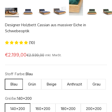
Designer Holzbett Cassian aus massiver Eiche in
Schwebeoptik
(10)
Angebot
€2.199,00
Regulärer Preis
€2.939,00
inkl. MwSt.
Stoff Farbe:
Blau
Blau
Grün
Beige
Anthrazit
Grau
Größe:
140x200
140x200
160x200
180x200
200x200