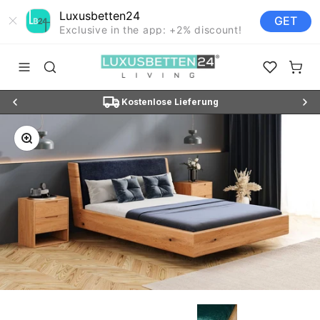
Luxusbetten24
GET
Exclusive in the app: +2% discount!
Zum Inhalt springen
Luxusbetten24
Navigationsmenü öffnen
Suche öffnen
Favoriten ö
Waren
N3"
Kostenlose Lieferung
Bild vergrößern