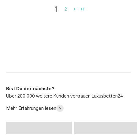
1
2
Bist Du der nächste?
Endlich ein perfektes
"Wir lieben unser
Mehr Erfahrungen lesen
Bett gefunden! -
neues Sofa!" -Familie
@Zoeklp
Meyer