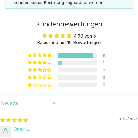
konnten keiner Bestellung zugeordnet werden
Kundenbewertungen
4.90 von 5
Basierend auf 10 Bewertungen
9
1
0
0
0
Sort by
16/12/2024
Omar L.