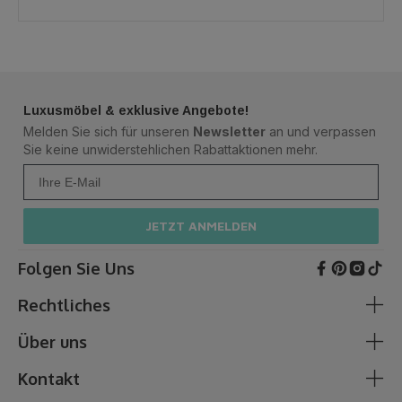
Luxusmöbel & exklusive Angebote!
Melden Sie sich für unseren
Newsletter
an und verpassen
Sie keine unwiderstehlichen Rabattaktionen mehr.
Ihre Mail
JETZT ANMELDEN
Folgen Sie Uns
Rechtliches
Über uns
AGB & Kundeninformationen
Cookie-Richtlinie
Kontakt
Zahlung & Versand