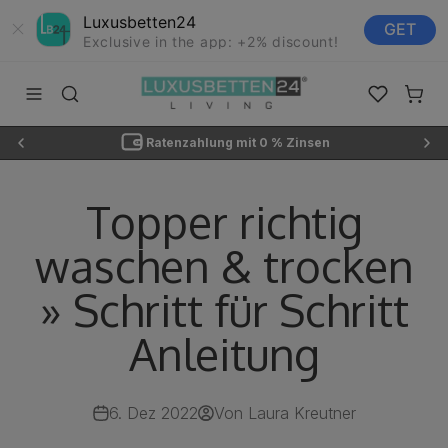
Luxusbetten24
GET
Exclusive in the app: +2% discount!
Zum Inhalt springen
Luxusbetten24
Navigationsmenü öffnen
Suche öffnen
Favoriten ö
Waren
Ratenzahlung mit 0 % Zinsen
Topper richtig
waschen & trocken
» Schritt für Schritt
Anleitung
6. Dez 2022
Von Laura Kreutner