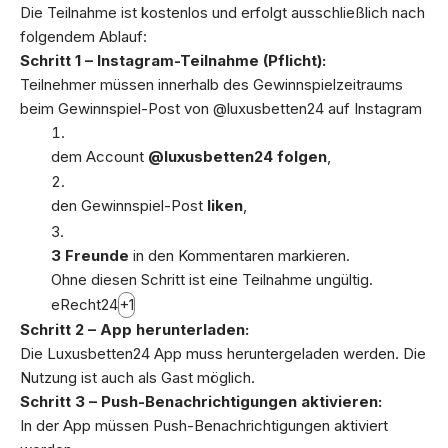
Die Teilnahme ist kostenlos und erfolgt ausschließlich nach
folgendem Ablauf:
Schritt 1 – Instagram-Teilnahme (Pflicht):
Teilnehmer müssen innerhalb des Gewinnspielzeitraums
beim Gewinnspiel-Post von @luxusbetten24 auf Instagram
dem Account
@luxusbetten24 folgen
,
den Gewinnspiel-Post
liken
,
3 Freunde
in den Kommentaren markieren.
Ohne diesen Schritt ist eine Teilnahme ungültig.
eRecht24
+1
Schritt 2 – App herunterladen:
Die Luxusbetten24 App muss heruntergeladen werden. Die
Nutzung ist auch als Gast möglich.
Schritt 3 – Push-Benachrichtigungen aktivieren:
In der App müssen Push-Benachrichtigungen aktiviert