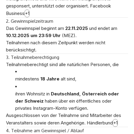
gesponsert, unterstützt oder organisiert.
Facebook
Business
+1
2. Gewinnspielzeitraum
Das Gewinnspiel beginnt am
22.11.2025
und endet am
10.12.2025 um 23:59 Uhr
(MEZ).
Teilnahmen nach diesem Zeitpunkt werden nicht
berücksichtigt.
3. Teilnahmeberechtigung
Teilnahmeberechtigt sind alle natürlichen Personen, die
mindestens
18 Jahre
alt sind,
ihren Wohnsitz in
Deutschland, Österreich oder
der Schweiz
haben über ein öffentliches oder
privates Instagram-Konto verfügen.
Ausgeschlossen von der Teilnahme sind Mitarbeiter des
Veranstalters sowie deren Angehörige.
Händlerbund
+1
4. Teilnahme am Gewinnspiel / Ablauf