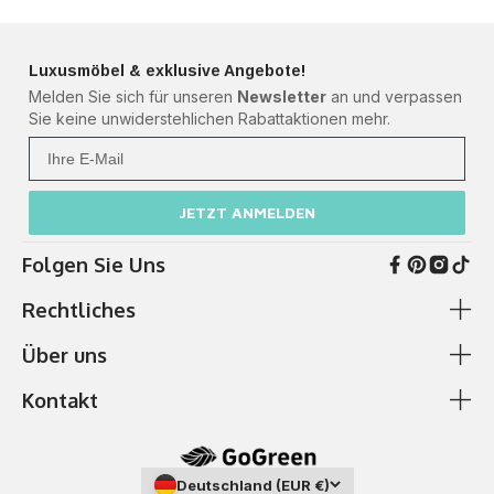
Luxusmöbel & exklusive Angebote!
Melden Sie sich für unseren
Newsletter
an und verpassen
Sie keine unwiderstehlichen Rabattaktionen mehr.
Ihre Mail
JETZT ANMELDEN
Folgen Sie Uns
Rechtliches
Über uns
AGB & Kundeninformationen
Cookie-Richtlinie
Kontakt
Zahlung & Versand
Ich brauche Hilfe
Datenschutzerklärung
Über Uns
✆
0511 87989379
Impressum
Showroom
Deutschland (EUR €)
Telefonzeiten: