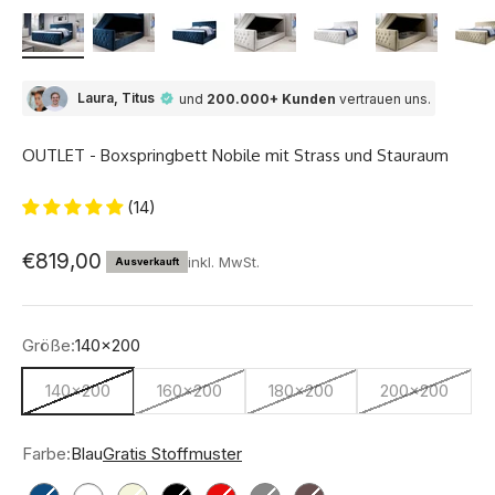
Laura, Titus
und
200.000+ Kunden
vertrauen uns.
OUTLET - Boxspringbett Nobile mit Strass und Stauraum
(14)
Angebot
€819,00
inkl. MwSt.
Ausverkauft
Größe:
140x200
140x200
160x200
180x200
200x200
Farbe:
Blau
Gratis Stoffmuster