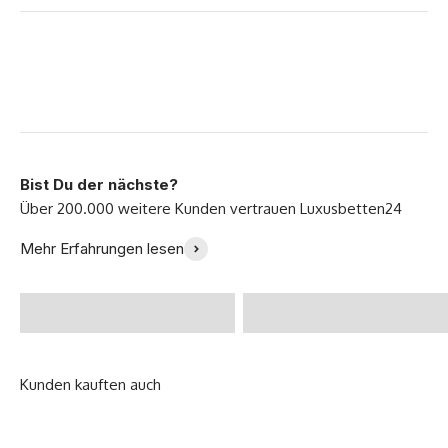
Bist Du der nächste?
Endlich ein perfektes
Ich bin so glücklich mit
Mehr Erfahrungen lesen
Bett gefunden! -
meinem neuen Sofa -
@Zoeklp
Julia B.