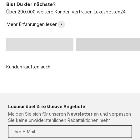
Bist Du der nächste?
Endlich ein perfektes
Ich bin so glücklich mit
Mehr Erfahrungen lesen
Bett gefunden! -
meinem neuen Sofa -
@Zoeklp
Julia B.
Luxusmöbel & exklusive Angebote!
Melden Sie sich für unseren
Newsletter
an und verpassen
Sie keine unwiderstehlichen Rabattaktionen mehr.
Ihre Mail