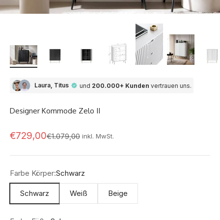
Laura, Titus
und
200.000+ Kunden
vertrauen uns.
Designer Kommode Zelo II
Angebot
€729,00
Regulärer Preis
€1.079,00
inkl. MwSt.
Farbe Körper:
Schwarz
Schwarz
Weiß
Beige