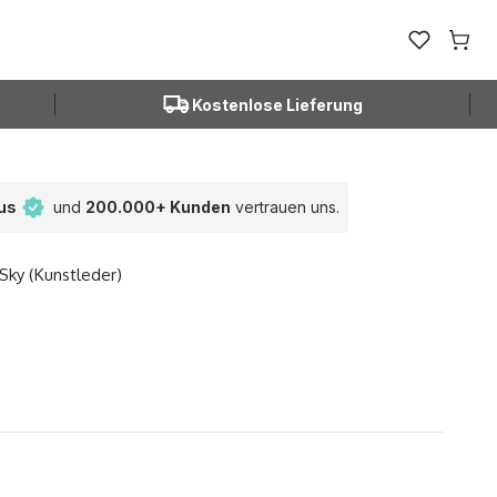
Favoriten ö
Waren
Kostenlose Lieferung
tus
und
200.000+ Kunden
vertrauen uns.
Sky (Kunstleder)
.