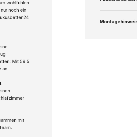
um wohlfühlen
nur noch ein
 Luxusbetten24
Montagehinwei
eine
zug
tten: Mit 59,5
 an.
4
einen
chlafzimmer
zusammen mit
-Team.