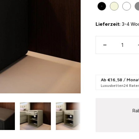
Schwarz
Beige
Weiß
Lieferzeit:
3-4 Wo
Ab
€16,58
/ Mona
Luxusbetten24 Raten
Rab