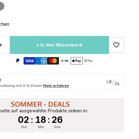
Grau
chen
+ In den Warenkorb
t
zahlung mit 0 % Zinsen.
Mehr erfahren
SOMMER - DEALS
atte auf ausgewählte Produkte sinken in:
02
:
18
:
25
Std.
Min
Sek