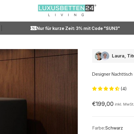
Luxusbetten24
Nur für kurze Zeit: 3% mit Code "SUN3"
Laura, Ti
Designer Nachttisch 
(4)
Angebot
€199,00
inkl. MwSt
Farbe:
Schwarz