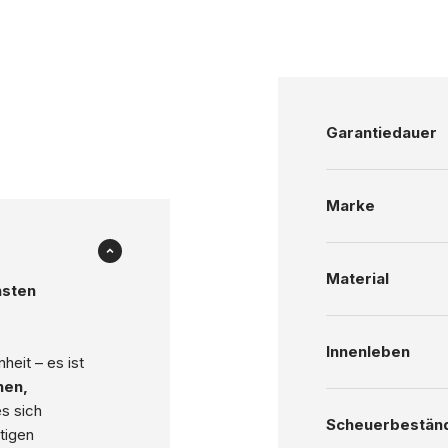
Garantiedauer
Marke
Material
hsten
Innenleben
heit – es ist
en,
es sich
Scheuerbeständ
tigen