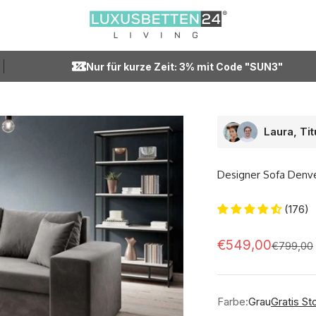
Luxusbetten24
Nur für kurze Zeit: 3% mit Code "SUN3"
Laura, Ti
Designer Sofa Denve
(176)
Angebot
€549,00
Regulärer
€799,00
Farbe:
Grau
Gratis St