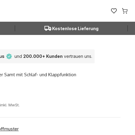
Favoriten ö
Waren
Kostenlose Lieferung
tus
und
200.000+ Kunden
vertrauen uns.
r Samt mit Schlaf- und Klappfunktion
 Preis
inkl. MwSt.
offmuster