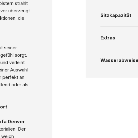
stern strahlt
nver überzeugt
Sitzkapazität
ktionen, die
Extras
it seiner
gefühl sorgt.
Wasserabweis
und verleiht
einer Auswahl
 perfekt an
tend oder als
ort
ofa Denver
erialien. Der
 weich,