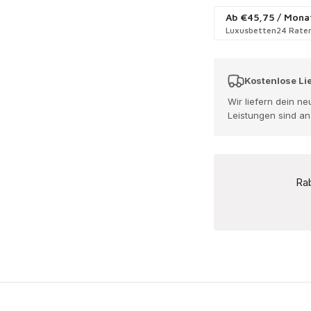
Ab
€45,75
/ Mona
Luxusbetten24 Raten
Kostenlose Li
Wir liefern dein n
Leistungen sind a
Rab