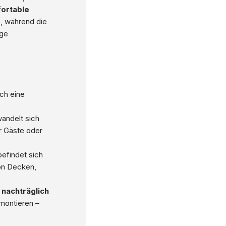
ortable
s, während die
nge
ch eine
andelt sich
ür Gäste oder
befindet sich
on Decken,
nachträglich
montieren –