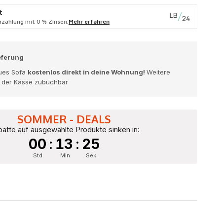
t
zahlung mit 0 % Zinsen.
Mehr erfahren
eferung
eues Sofa
kostenlos direkt in deine Wohnung!
Weitere
n der Kasse zubuchbar
SOMMER - DEALS
atte auf ausgewählte Produkte sinken in:
00
:
13
:
23
Std.
Min
Sek