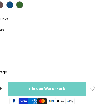
Braun
Blau
Grün
Links
hts
tage
+ In den Warenkorb