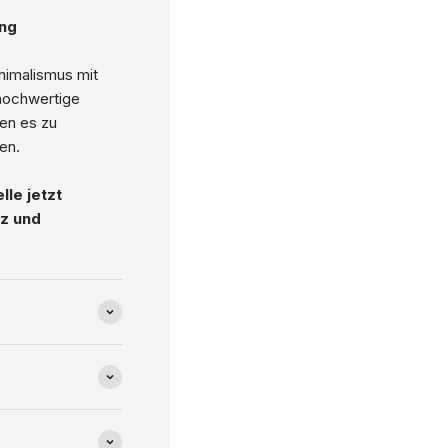
ung
nimalismus mit
 hochwertige
en es zu
en.
lle jetzt
nz und