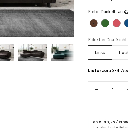
Farbe:
Dunkelbraun
G
Dunkelbraun
Grün
Rosé
Ecke bei Draufsicht:
Links
Rec
Lieferzeit:
3-4 Wo
Ab
€148,25
/ Mon
Luxusbetten24 Raten