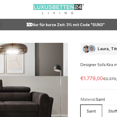
Luxusbetten24
Nur für kurze Zeit: 3% mit Code "SUN3"
Laura, Ti
Designer Sofa Kira m
Angebot
€1.779,00
Regulär
€2.379
Material:
Samt
Samt
Stof