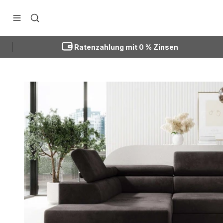
Zum Inhalt springen
Navigationsmenü öffnen
Suche öffnen
Ratenzahlung mit 0 % Zinsen