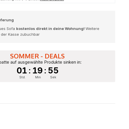
eferung
eues Sofa
kostenlos direkt in deine Wohnung!
Weitere
n der Kasse zubuchbar
SOMMER - DEALS
atte auf ausgewählte Produkte sinken in:
01
:
19
:
53
Std.
Min
Sek