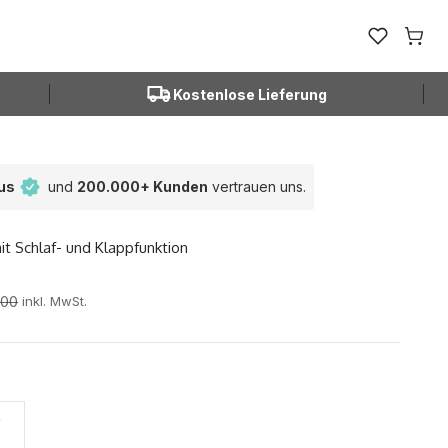
Favoriten ö
Waren
Kostenlose Lieferung
tus
und
200.000+ Kunden
vertrauen uns.
it Schlaf- und Klappfunktion
er Preis
,00
inkl. MwSt.
f