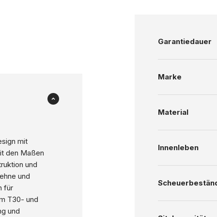
Garantiedauer
Marke
Material
esign mit
Innenleben
Mit den Maßen
truktion und
lehne und
Scheuerbeständ
 für
vem T30- und
ng und