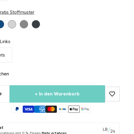
ratis Stoffmuster
Blau
Hellgrau
Grau
Anthrazit
Links
hts
chen
+ In den Warenkorb
at
zahlung mit 0 % Zinsen.
Mehr erfahren