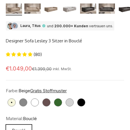
Laura, Titus
und
200.000+ Kunden
vertrauen uns.
Designer Sofa Lesley 3 Sitzer in Bouclé
(80)
Angebot
€1.049,00
Regulärer Preis
€1.399,00
inkl. MwSt.
Farbe:
Beige
Gratis Stoffmuster
Beige
Grau
Weiß
Braun
Grün
Hellgrau
Schwarz
Material:
Bouclé