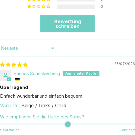
0
Bewertung
schreiben
Sort by
26/07/2026
Hannes Schnakenberg
Überragend
Einfach wunderbar und einfach bequem
Beige / Links / Cord
Wie empfinden Sie die Härte des Sofas?
Sehr weich
Sehr hart