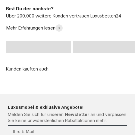
Bist Du der nächste?
Ich bin so glücklich mit
Endlich ein perfektes
Mehr Erfahrungen lesen
meinem neuen Sofa -
Bett gefunden! -
Julia B.
@Zoeklp
Luxusmöbel & exklusive Angebote!
Melden Sie sich für unseren
Newsletter
an und verpassen
Sie keine unwiderstehlichen Rabattaktionen mehr.
Ihre Mail