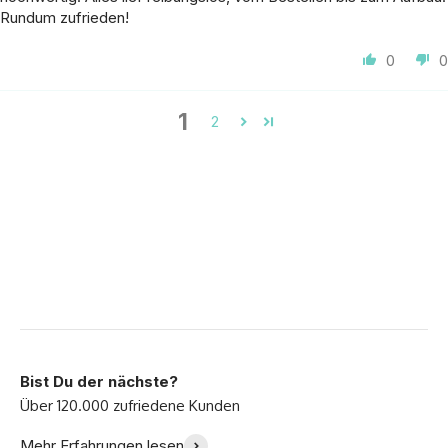
Rundum zufrieden!
0
0
1
2
Bist Du der nächste?
"Wir lieben unser
Ich bin so glücklich mit
Mehr Erfahrungen lesen