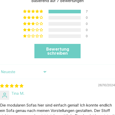
Basierend auf 7 Bewertungen
7
0
0
0
0
Bewertung
schreiben
Sort by
26/10/2024
Tina M.
Die modularen Sofas hier sind einfach genial! Ich konnte endlich
ein Sofa genau nach meinen Vorstellungen gestalten. Der Stoff