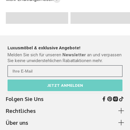
neues Sofa!" -Familie
meinem neuen Sofa -
Meyer
Julia B.
Luxusmöbel & exklusive Angebote!
Melden Sie sich für unseren
Newsletter
an und verpassen
Sie keine unwiderstehlichen Rabattaktionen mehr.
Ihre Mail
JETZT ANMELDEN
Folgen Sie Uns
Rechtliches
Über uns
AGB & Kundeninformationen