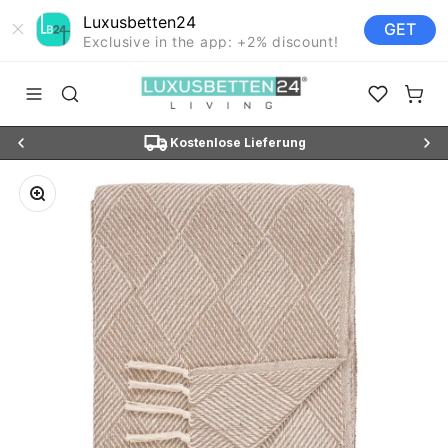
Luxusbetten24
GET
Exclusive in the app: +2% discount!
Zum Inhalt springen
Luxusbetten24
Navigationsmenü öffnen
Suche öffnen
Favoriten ö
Waren
N3"
Kostenlose Lieferung
Bild vergrößern