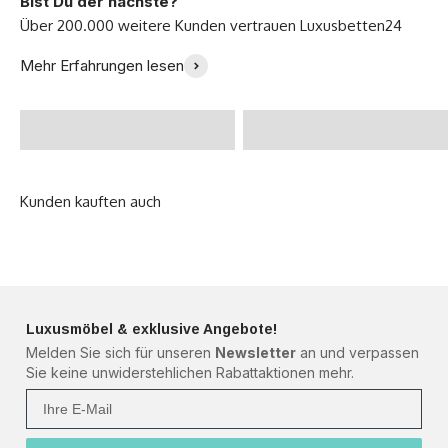
Bist Du der nächste?
Endlich ein perfektes
Ich bin so glücklich mit
Mehr Erfahrungen lesen
Bett gefunden! -
meinem neuen Sofa -
@Zoeklp
Julia B.
Luxusmöbel & exklusive Angebote!
Melden Sie sich für unseren
Newsletter
an und verpassen
Sie keine unwiderstehlichen Rabattaktionen mehr.
Ihre Mail