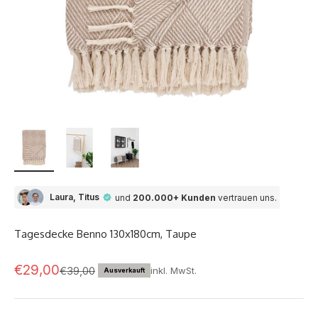
Laura, Titus
und
200.000+ Kunden
vertrauen uns.
Tagesdecke Benno 130x180cm, Taupe
Angebot
€29,00
Regulärer Preis
€39,00
inkl. MwSt.
Ausverkauft